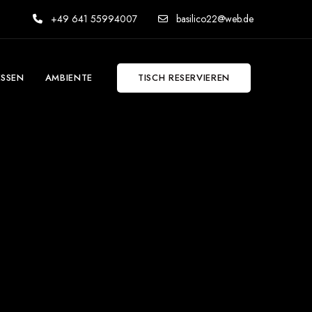
+49 641 55994007
basilico22@web.de
ESSEN
AMBIENTE
TISCH RESERVIEREN