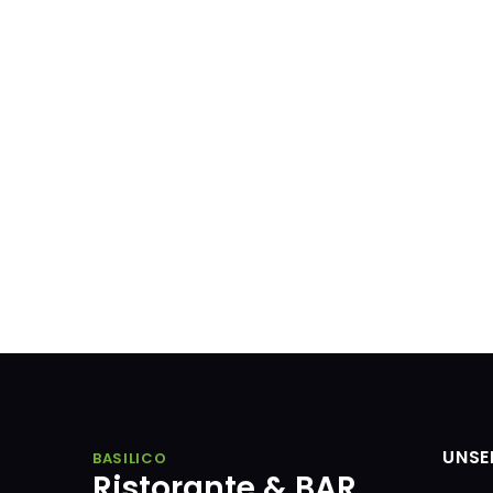
UNSE
BASILICO
Ristorante & BAR